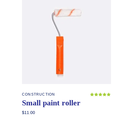
Añadir al carrito
CONSTRUCTION
Valor
con
Small paint roller
5.00
de 5
$
11.00