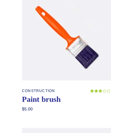
Añadir al carrito
CONSTRUCTION
Valor
con
Paint brush
3.00
de
5
$
5.00