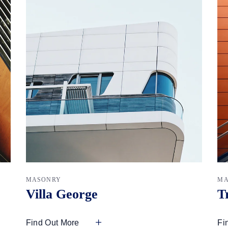
MASONRY
MA
Villa George
T
Find Out More
Fi