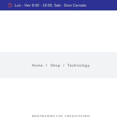
Lun - Vier 8:00 - 18:00, Sab - Dom Cerrado
Inicio
Home
/
Shop
/
Technology
MOSTRANDO LOS 3 RESULTADOS