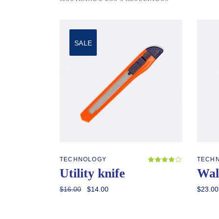
SALE
Añadir al carrito
TECHNOLOGY
TECH
Valor
con
Utility knife
Wal
4.00
de 5
El
El
$
16.00
$
14.00
$
23.00
precio
precio
original
actual
era:
es:
$16.00.
$14.00.